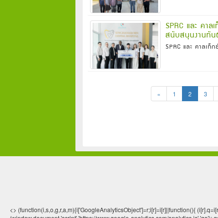
SPRC และ คาลเท็
สนับสนุนงานทั
SPRC และ คาลเท็กซ์
«
1
2
3
<> (function(i,s,o,g,r,a,m){i['GoogleAnalyticsObject']=r;i[r]=i[r]||function(){ (
(window,document,'script','https://www.google-analytics.com/analytics.js','ga'); ga