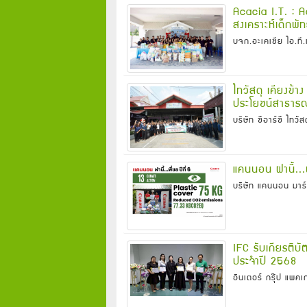
Acacia I.T. : Ac
สงเคราะห์เด็กพั
บจก.อะเคเชีย ไอ.ที
ไทวัสดุ เคียงข้า
ประโยชน์สาธารณะ
บริษัท ซีอาร์ซี ไทวัส
แคนนอน ฝานี้...พี
บริษัท แคนนอน มาร์เ
IFC รับเกียรต
ประจำปี 2568
อินเตอร์ กรุ๊ป แพคเก