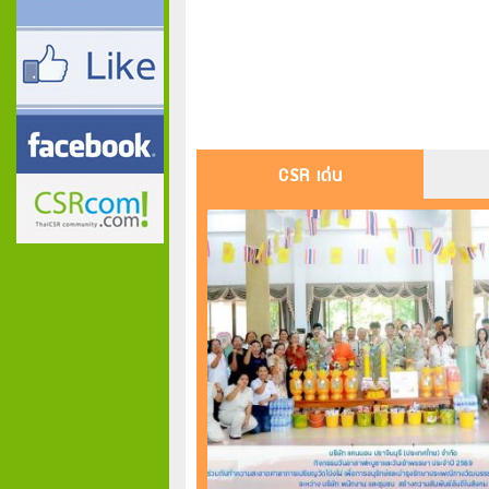
CSR เด่น
CMT มอบสิ่งของจำเป็น
และเลี้ยงอาหารเด็กใน
มูลนิธิเด็กอ่อนในสลัม ใน
พระอุปถัมภ์ฯ
INTER เปิดบ้านพานักเรียน
ปัญญาวรคุณ เรียนรู้การ
ผลิตกล่องลูกฟูก
กลุ่มบริษัท อินเตอร์ กรุ๊ป
แพคเกจจิ้ง จัดพิธีมอบทุน