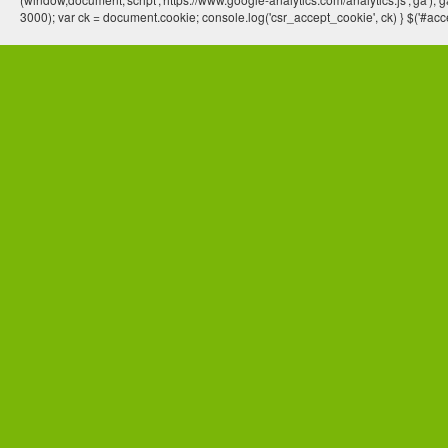
3000); var ck = document.cookie; console.log('csr_accept_cookie', ck) } $('#acce