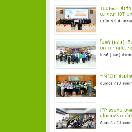
TCCtech ส่งต่อพ
ณ คณะ ICT มหา
บริษัท ที.ซี.ซี. เทคโ
โบลท์ (Bolt) เด
บก และ คศป. จั
โบลท์ (Bolt) ประเ
“INTER” ร่วมใจบริ
อินเตอร์ กรุ๊ป แพคเก
IPP ร่วมกับ ม
เปิดเวทีสร้างนว
อินเตอร์ กรุ๊ป แพคเก