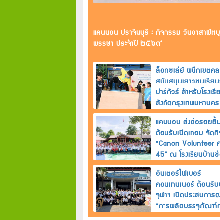
SC-SKY 2569 ต่อเนื่อง
อีก 3 บริษัทในเครือ
บริษัท อินเตอร์ไฟเบอร์ คอนเทนเนอร์ จำกัด 
ประกาศนียบัตร "เครื่องหมายรับรองคาร์บอนฟ
ประจำปี 2567
กลุ่มบริษัท อินเตอร์ กรุ๊ป
พีพี ไพร์ม พีพี ไพร์ม ค
แพคเกจจิ้ง จัดพิธีมอบทุนการ
รางวัล Sustainabilit
ศึกษา SC-SKY ประจำปี
Disclosure
2569 สนับสนุนอนาคต
Acknowledgement ป
ทางการศึกษาของบุตร
2566 ต่อเนื่องเป็นปีที่
แคนนอนพัฒนาสาธารณะให้
บจก. แคนนอน ไฮ-เท
พนักงาน
ชุมชนอย่างยั่งยืน ณ ศาลา
(ประเทศไทย) รับรางว
ประชาคมโป่งไผ่ จ.ปราจีนบุรี
CSR-DIW Continuo
Award ต่อเนื่องปีที่ 6
แคนนอนสืบสานประเพณีวัน
รอยัล ภูเก็ต มารีน่า ไ
สงกรานต์ ประจำปี 2569
รับรองคาร์บอนฟุตพริ้
ร่วมส่งมอบความห่วงใยสู่ผู้สูง
องค์กรจาก อบก. เน้น
อายุในชุมชน
มุ่งมั่นในการสร้างการเ
อย่างยั่งยืนและรับผิด