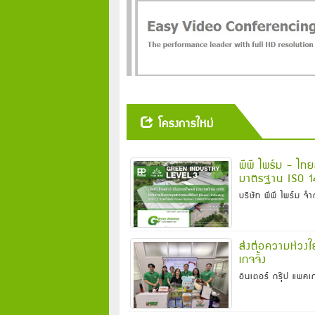
โครงการใหม่
พีพี ไพร์ม - ไท
มาตรฐาน ISO 1
บริษัท พีพี ไพร์ม จ
ส่งต่อความห่วงใย
เกจจิ้ง
อินเตอร์ กรุ๊ป แพคเก