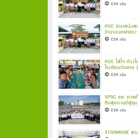
CSR เด่น
AGE ร่วมสนับสนุ
อำเภอนครหลวง
CSR เด่น
AGE ใส่ใจ ห่วงใ
โรงเรียนวัดลาย
CSR เด่น
SPRC และ คาลเท็
ต่อสุขภาพดีสู่ชุ
CSR เด่น
STARMARK สานต่อ