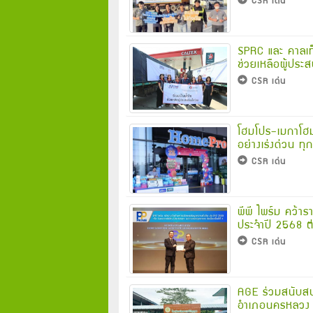
SPRC และ คาลเท็
ช่วยเหลือผู้ประ
CSR เด่น
โฮมโปร–เมกาโฮม 
อย่างเร่งด่วน ทุ
CSR เด่น
พีพี ไพร์ม คว้
ประจำปี 2568 ต่อ
CSR เด่น
AGE ร่วมสนับสนุ
อำเภอนครหลวง