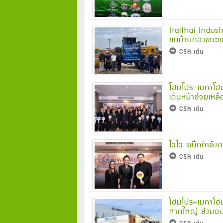
Italthai Indust
ขนย้ายกองขยะและฟ
CSR เด่น
โฮมโปร–เมกาโฮม 
เดินหน้าช่วยเหล
CSR เด่น
ไวไว ผนึกกำลังภ
CSR เด่น
โฮมโปร–เมกาโฮม 
หาดใหญ่ ส่งมอบส
CSR เด่น