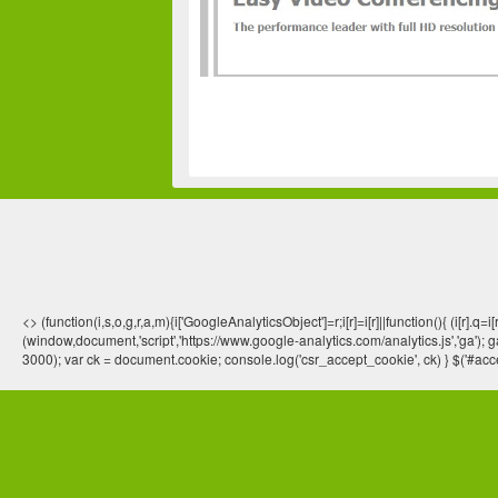
<> (function(i,s,o,g,r,a,m){i['GoogleAnalyticsObject']=r;i[r]=i[r]||function(){ (
(window,document,'script','https://www.google-analytics.com/analytics.js','ga'); ga
3000); var ck = document.cookie; console.log('csr_accept_cookie', ck) } $('#acce