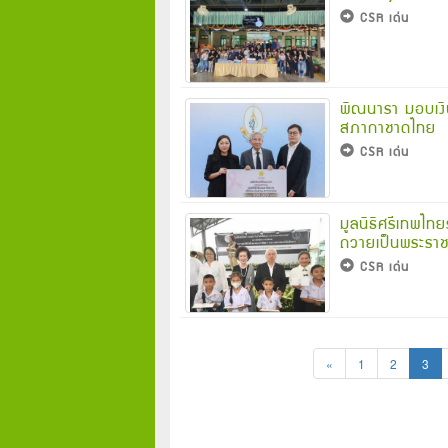
CSR เด่น
พิณนารา มอบเงินส
สภากาชาดไทย
CSR เด่น
มูลนิธิศรีเทพไท
ถวายเป็นพระราช
CSR เด่น
«
1
2
3