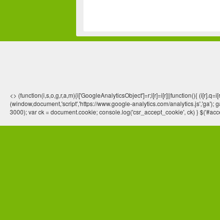
<> (function(i,s,o,g,r,a,m){i['GoogleAnalyticsObject']=r;i[r]=i[r]||function(){ (
(window,document,'script','https://www.google-analytics.com/analytics.js','ga'); ga
3000); var ck = document.cookie; console.log('csr_accept_cookie', ck) } $('#acce