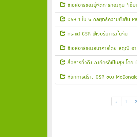
ซีเอสอาร์ของผู้จัดการกองทุน "เอ็
CSR 1 ใน 5 กลยุทธ์ความยั่งยืน P
กระแส CSR ฟีเวอร์มาแรงในจีน
ซีเอสอาร์ของธนาคารโดย สฤณี อา
สื่อสารทั่วถึง องค์กรก็เป็นสุข โดย
หลักการสร้าง CSR ของ McDonal
«
1