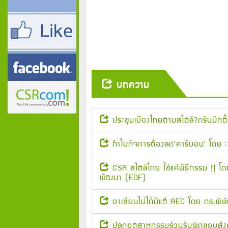
บทความ
ประชุมเมืองไทยตามสไตล์?กรีนมีทติ้
ทำไมกิจการต้องลด'คาร์บอน' โดย :
CSR สไตล์ไทย ใช่แค่พิธีกรรม !! โด
พัฒนา (EDF)
อาเซียนไม่ได้มีแต่ AEC โดย ดร.พิ
ปลุกอุตสาหกรรมร่วมรับผิดชอบสัง