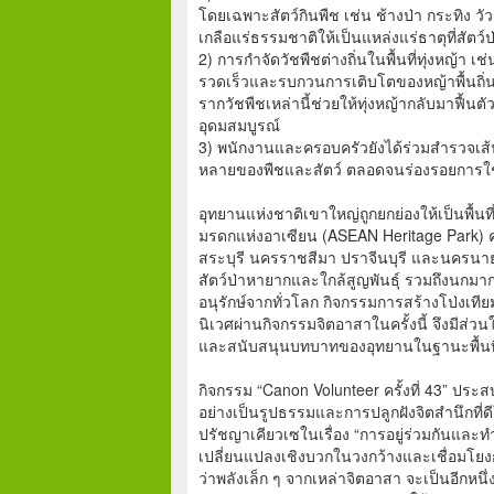
โดยเฉพาะสัตว์กินพืช เช่น ช้างป่า กระทิง
เกลือแร่ธรรมชาติให้เป็นแหล่งแร่ธาตุที่สั
2) การกำจัดวัชพืชต่างถิ่นในพื้นที่ทุ่งหญ้า เช
รวดเร็วและรบกวนการเติบโตของหญ้าพื้นถิ่น
รากวัชพืชเหล่านี้ช่วยให้ทุ่งหญ้ากลับมาฟื
อุดมสมบูรณ์
3) พนักงานและครอบครัวยังได้ร่วมสำรวจเส้
หลายของพืชและสัตว์ ตลอดจนร่องรอยการใช้ชีวิ
อุทยานแห่งชาติเขาใหญ่ถูกยกย่องให้เป็นพื้
มรดกแห่งอาเซียน (ASEAN Heritage Park) คร
สระบุรี นครราชสีมา ปราจีนบุรี และนครนา
สัตว์ป่าหายากและใกล้สูญพันธุ์ รวมถึงนกมา
อนุรักษ์จากทั่วโลก กิจกรรมการสร้างโป่งเท
นิเวศผ่านกิจกรรมจิตอาสาในครั้งนี้ จึงมีส่
และสนับสนุนบทบาทของอุทยานในฐานะพื้นที
กิจกรรม “Canon Volunteer ครั้งที่ 43” ประส
อย่างเป็นรูปธรรมและการปลูกฝังจิตสำนึกที
ปรัชญาเคียวเซในเรื่อง “การอยู่ร่วมกันและท
เปลี่ยนแปลงเชิงบวกในวงกว้างและเชื่อมโยง
ว่าพลังเล็ก ๆ จากเหล่าจิตอาสา จะเป็นอีกหน