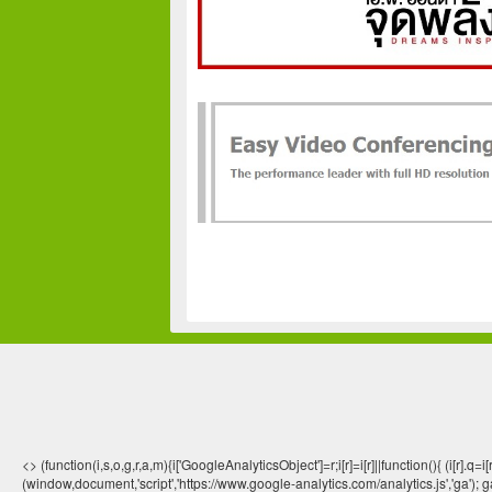
<> (function(i,s,o,g,r,a,m){i['GoogleAnalyticsObject']=r;i[r]=i[r]||function(){ (
(window,document,'script','https://www.google-analytics.com/analytics.js','ga'); ga