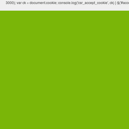
3000); var ck = document.cookie; console.log('csr_accept_cookie', ck) } $('#acce