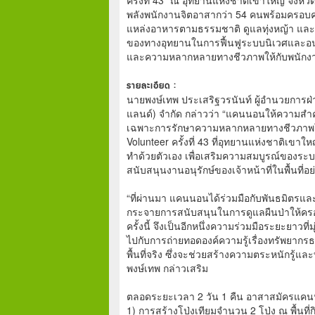
พลังพนักงานจิตอาสากว่า 54 คนพร้อมครอบครัว
แหล่งอาหารตามธรรมชาติ ดูแลทุ่งหญ้า และ
ของทางอุทยานในการฟื้นฟูระบบนิเวศและอนุรั
และความหลากหลายทางชีวภาพให้กับพนักงา
รายละเอียด :
นายพงษ์เทพ ประเสริฐวรนันท์ ผู้อำนวยการฝ่
แลนด์) จำกัด กล่าวว่า “แคนนอนให้ความสำคั
เฉพาะการรักษาความหลากหลายทางชีวภาพในพื้
Volunteer ครั้งที่ 43 ที่อุทยานแห่งชาติเขาใ
ทำด้วยตัวเอง เพื่อเสริมความสมบูรณ์ของระบบ
สนับสนุนงานอนุรักษ์ของเจ้าหน้าที่ในพื้นที่อย
“ที่ผ่านมา แคนนอนได้ร่วมมือกับพันธมิตรและห
กระจายการสนับสนุนในการดูแลผืนป่าให้ครอ
ครั้งนี้ จึงเป็นอีกหนึ่งความร่วมมือระยะยาวที
ไปกับการถ่ายทอดองค์ความรู้เรื่องทรัพย
พื้นที่จริง ซึ่งจะช่วยสร้างความตระหนักรู้แ
พงษ์เทพ กล่าวเสริม
ตลอดระยะเวลา 2 วัน 1 คืน อาสาสมัครแคนนอ
1) การสร้างโป่งเทียมจำนวน 2 โป่ง ณ พื้นที่กิโ