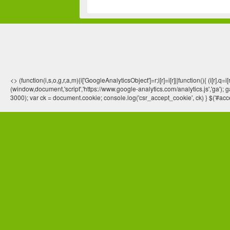
<> (function(i,s,o,g,r,a,m){i['GoogleAnalyticsObject']=r;i[r]=i[r]||function(){ (
(window,document,'script','https://www.google-analytics.com/analytics.js','ga'); ga
3000); var ck = document.cookie; console.log('csr_accept_cookie', ck) } $('#acce