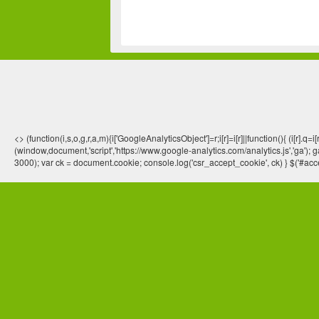
<> (function(i,s,o,g,r,a,m){i['GoogleAnalyticsObject']=r;i[r]=i[r]||function(){ (
(window,document,'script','https://www.google-analytics.com/analytics.js','ga'); ga
3000); var ck = document.cookie; console.log('csr_accept_cookie', ck) } $('#acce