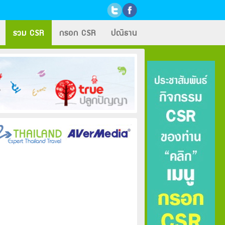
รวม CSR
กรอก CSR
ปณิธาน