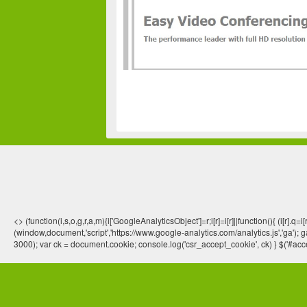
<> (function(i,s,o,g,r,a,m){i['GoogleAnalyticsObject']=r;i[r]=i[r]||function(){ (
(window,document,'script','https://www.google-analytics.com/analytics.js','ga'); ga
3000); var ck = document.cookie; console.log('csr_accept_cookie', ck) } $('#acce