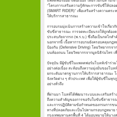
“โครงการเสริมความรู้ทักษะการขับขี่ให้ปลอด
(SMART RIDER)” เพื่อเสริมสร้างความตระ
ให้บริการสาธารณะ
การอบรมมุ่งเน้นการสร้างความเข้าใจเกี่
ขับขี่สาธารณะ การจดทะเบียนรถให้ถูกต้อง
ประสบภัยจากรถ (พ.ร.บ.) ซึ่งถือเป็นกลไกสำคัญ
นอกจากนี้ เนื้อหาการอบรมยังครอบคลุมกฎหมา
ป้องกัน (Defensive Driving) โดยวิทยากรจากบ
บนท้องถนน โดยวิทยากรจากมูลนิธิร่มไทร เ
ปัจจุบัน มีผู้ขับขี่ในแพลตฟอร์มโบลท์เข้
อย่างต่อเนื่อง สะท้อนถึงความมุ่งมั่นของโบล
ยกระดับมาตรฐานการให้บริการสาธารณะ โดยบ
จังหวัดต่าง ๆ ทั่วประเทศ เพื่อให้ผู้ขับขี
อย่างทั่วถึง
ที่ผ่านมา โบลท์ได้พัฒนาระบบและเสริมสร้างศัก
ถึงความสำคัญของการขอรับใบขับขี่สาธารณะ
และการปฏิบัติตามข้อกำหนดของกรมการขนส่ง
ทางที่ปลอดภัยและเป็นไปตามกรอบกฎหมาย นา
กรุงเทพมหานครพื้นที่ 4 ได้มอบหมายให้นางส