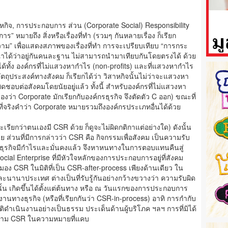
วิสาหกิจ, การประกอบการ ส่วน (Corporate Social) Responsibility
” หมายถึง สิ่งหรือเรื่องที่ทำ (รวมๆ กันหลายเรื่อง ก็เรียก
วาม” เพื่อแสดงสภาพของเรื่องที่ทำ การจะเปรียบเทียบ “การกระ
ได้ว่าอยู่กันคนละฐาน ไม่สามารถนำมาเทียบกันโดยตรงได้ ด้วย
นได้ทั้ง องค์กรที่ไม่แสวงหากำไร (non-profits) และที่แสวงหากำไร
วัตถุประสงค์ทางสังคม ก็เรียกได้ว่า วิสาหกิจนั้นไม่ว่าจะแสวงหา
ดชอบต่อสังคมโดยนัยอยู่แล้ว ทั้งนี้ สำหรับองค์กรที่ไม่แสวงหา
องว่า Corporate มักเรียกกับองค์กรธุรกิจ จึงตัดตัว C ออก) ขณะที่
นที่จริงคำว่า Corporate หมายรวมถึงองค์กรประเภทอื่นได้ด้วย
ียกว่าตนเองมี CSR ด้วย ก็ดูจะไม่ผิดกติกาแต่อย่างใด) ดังนั้น
ย ส่วนที่มีการกล่าวว่า CSR คือ กิจกรรมเพื่อสังคม เป็นความรับ
ี่ธุรกิจมีกำไรและมั่นคงแล้ว จึงหาหนทางในการตอบแทนคืนสู่
cial Enterprise ที่มีหัวใจหลักของการประกอบการอยู่ที่สังคม
รมอง CSR ในมิติที่เป็น CSR-after-process เพียงด้านเดียว ใน
นานาประเทศ ต่างเป็นที่รับรู้กันอย่างกว้างขวางว่า ความรับผิด
น เกิดขึ้นได้ตั้งแต่ต้นทาง หรือ ณ วันแรกของการประกอบการ
ทางธุรกิจ (หรือที่เรียกกันว่า CSR-in-process) อาทิ การกำกับ
ติดำเนินงานอย่างเป็นธรรม ประเด็นด้านผู้บริโภค ฯลฯ การที่มิได้
ีความ CSR ในความหมายที่แคบ