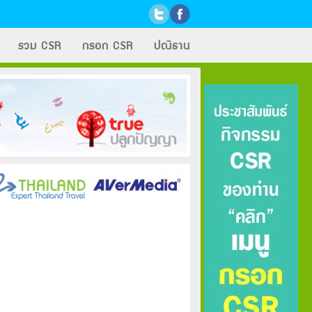
รวม CSR
กรอก CSR
ปณิธาน