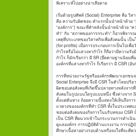
พิเคราะห์ไปอย่างน่าเสียดาย
เริ่มด้วยรูปศัพท์ (Social) Enterprise คือ 
คือ ความรับผิดชอบ คำแรกนั้นนำหน้าด้วย “การ
“องค์การ”) ขณะที่คำหลังนั้นนำหน้าด้วย “ค
ทำ” กับ “สภาพของการกระทำ” ก็อาจพิจารณา
เหตุที่ประเภทของวิสาหกิจเพื่อสังคมนั้น เป็
(for-profits) เมื่อการประกอบการเป็นไปเพื่อ
กำไรหรือไม่แสวงหากำไร ก็ถือว่ามีความรับผิ
กำไร ก็มักเรียกว่า มี SR (ยึดตามฐานนิยมที่ม
องค์กรที่แสวงหากำไร ก็เรียกว่า มี CSR (อั
การที่หน่วยงานรัฐหรือองค์กรพัฒนาเอกชนจะเร
Social Enterprise จึงมี CSR ในตัวโดยปริยา
ผิดชอบต่อสังคมที่เกิดขึ้นปลายทางหลังจากท
สังคมในรูปแบบใดรูปแบบหนึ่ง ซึ่งต่างจาก So
ตั้งแต่ต้นทาง ถ้อยความนี้แสดงให้เห็นถึงกา
แวดวงขององค์กรที่ทำ CSR ทั้งในประเทศและ
ชอบต่อสังคมของกิจการในบริบทของ CSR นั้
เป็น CSR ที่ผนวกเข้าในกระบวนการดำเนินงาน
ดูแลองค์กร การปฏิบัติด้านแรงงาน การปฏิบั
ศึกษาเนื้อหาอย่างรอบด้านหรือจงใจที่จะต