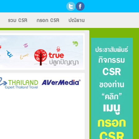
รวม CSR
กรอก CSR
ปณิธาน