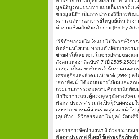
ท่านอาจารย์ไพบูลย์ได้ออกมาทำงานใ
มูลนิธิบูรณะชนบทฯ แบบเต็มเวลาตั้งแต่ป
ของมูลนิธิฯ เป็นการนำร่องวิธีการพ
ผสาน แต่ท่านอาจารย์ไพบูลย์เห็นว่า งา
ทำงานเชิงผลักดันนโยบาย (Policy Advo
“วิธีทำของผมไม่ใช่แบบไปวิพากษ์วิจาร
คัดค้านนโยบาย หากแต่ไปศึกษาความเ
ช่วยทำให้เลย เช่น ในช่วงปลายของแ
สังคมแห่งชาติฉบับที่ 7 (ปี 2535-2539) ซึ
เวชกุล เป็นเลขาธิการสำนักงานคณะ
เศรษฐกิจและสังคมแห่งชาติ (สศช.) หรือเ
“สภาพัฒน์” ได้มอบหมายให้ผมและคณะ เ
กระบวนการระดมความคิดจากนักพัฒนา
นักวิชาการและผู้ทรงคุณวุฒิทางสังคม 
พัฒนาประเทศ รวมถึงเป็นผู้รับผิดชอ
แบบประชาชนมีส่วนร่วมสูง และนำไปสู่
(คุยเรื่อง...ชีวิตธรรมดา ไพบูลย์ วัฒนศิ
ผลจากการจัดทำแผนฯ 8 ด้วยกระบวนการ
พัฒนาประเทศ ที่เคยใช้เศรษฐกิจเป็นตัวต