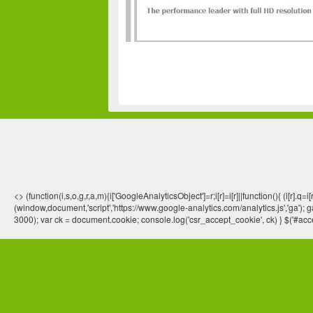
<> (function(i,s,o,g,r,a,m){i['GoogleAnalyticsObject']=r;i[r]=i[r]||function(){ (
(window,document,'script','https://www.google-analytics.com/analytics.js','ga'); ga
3000); var ck = document.cookie; console.log('csr_accept_cookie', ck) } $('#acce