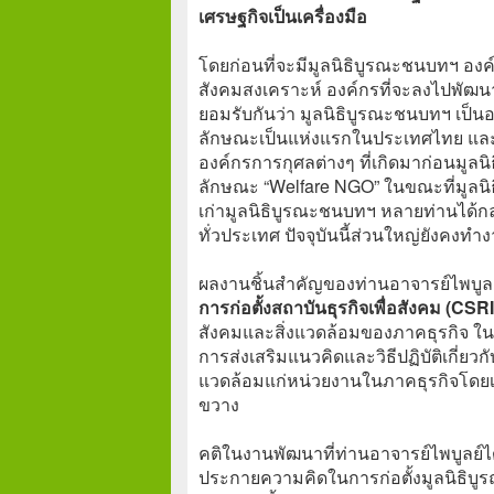
เศรษฐกิจเป็นเครื่องมือ
โดยก่อนที่จะมีมูลนิธิบูรณะชนบทฯ อ
สังคมสงเคราะห์ องค์กรที่จะลงไปพัฒนา
ยอมรับกันว่า มูลนิธิบูรณะชนบทฯ เป็
ลักษณะเป็นแห่งแรกในประเทศไทย และมั
องค์กรการกุศลต่างๆ ที่เกิดมาก่อนมูลนิ
ลักษณะ “Welfare NGO” ในขณะที่มูลนิ
เก่ามูลนิธิบูรณะชนบทฯ หลายท่านได้กล
ทั่วประเทศ ปัจจุบันนี้ส่วนใหญ่ยังคงทำง
ผลงานชิ้นสำคัญของท่านอาจารย์ไพบูลย์ที
การก่อตั้งสถาบันธุรกิจเพื่อสังคม (CSRI
สังคมและสิ่งแวดล้อมของภาคธุรกิจ ในปี 
การส่งเสริมแนวคิดและวิธีปฏิบัติเกี่ยว
แวดล้อมแก่หน่วยงานในภาคธุรกิจโดยเ
ขวาง
คติในงานพัฒนาที่ท่านอาจารย์ไพบูล
ประกายความคิดในการก่อตั้งมูลนิธิบู